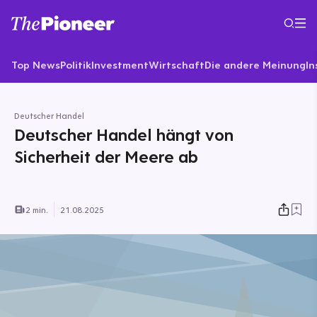
Top News
Politik
Investment
Wirtschaft
Die andere Meinung
In
Deutscher Handel
Deutscher Handel hängt von
Sicherheit der Meere ab
2 min.
21.08.2025