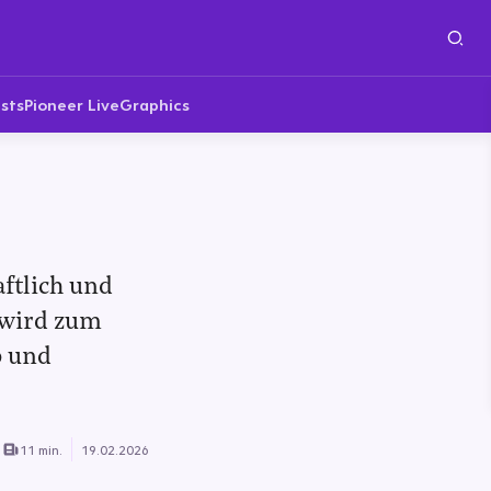
sts
Pioneer Live
Graphics
aftlich und
 wird zum
b und
11 min.
19.02.2026