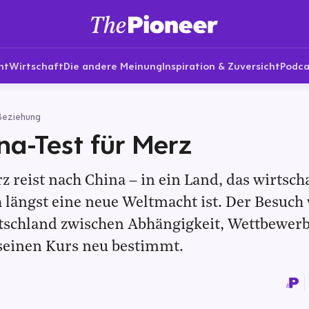
nt
Wirtschaft
Die andere Meinung
Inspiration & Zuversicht
Podca
Beziehung
na-Test für Merz
z reist nach China – in ein Land, das wirtsch
 längst eine neue Weltmacht ist. Der Besuch
utschland zwischen Abhängigkeit, Wettbewer
seinen Kurs neu bestimmt.