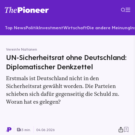
Top News
Politik
Investment
Wirtschaft
Die andere Meinung
In
Vereinte Nationen
UN-Sicherheitsrat ohne Deutschland:
Diplomatischer Denkzettel
Erstmals ist Deutschland nicht in den
Sicherheitsrat gewählt worden. Die Parteien
schieben sich dafür gegenseitig die Schuld zu.
Woran hat es gelegen?
3 min.
04.06.2026