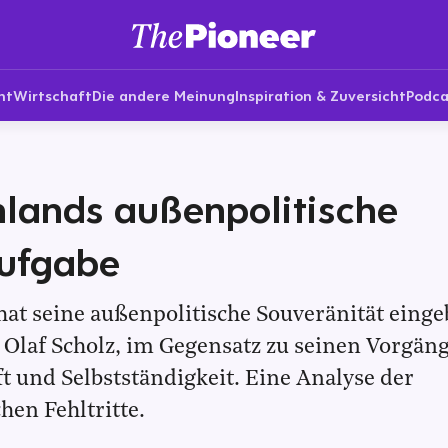
nt
Wirtschaft
Die andere Meinung
Inspiration & Zuversicht
Podca
lands außenpolitische
aufgabe
at seine außenpolitische Souveränität einge
s Olaf Scholz, im Gegensatz zu seinen Vorgän
 und Selbstständigkeit. Eine Analyse der
hen Fehltritte.