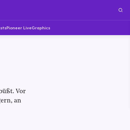
sts
Pioneer Live
Graphics
büßt. Vor
gern, an