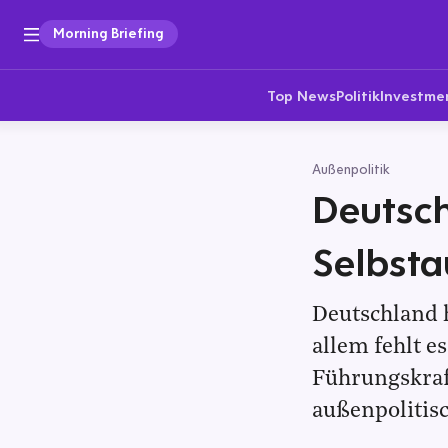
Morning Briefing
Top News
Politik
Investme
Außenpolitik
Deutsch
Selbst
Deutschland h
allem fehlt e
Führungskraft
außenpolitisc