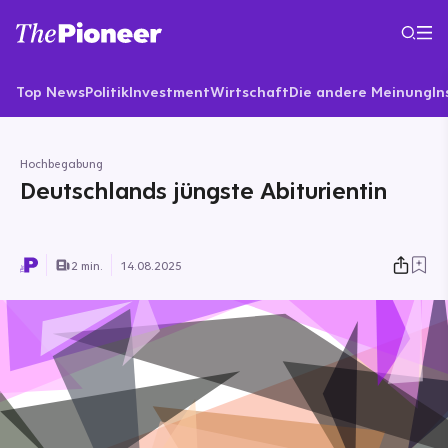
Top News
Politik
Investment
Wirtschaft
Die andere Meinung
In
Hochbegabung
Deutschlands jüngste Abiturientin
2 min.
14.08.2025