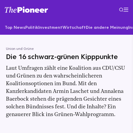
Top News
Politik
Investment
Wirtschaft
Die andere Meinung
In
Union und Grüne
Die 16 schwarz-grünen Kipppunkte
Laut Umfragen zählt eine Koalition aus CDU/CSU
und Grünen zu den wahrscheinlicheren
Koalitionsoptionen im Bund. Mit den
Kanzlerkandidaten Armin Laschet und Annalena
Baerbock stehen die prägenden Gesichter eines
solchen Bündnisses fest. Und die Inhalte? Ein
genauerer Blick ins Grünen-Wahlprogramm.