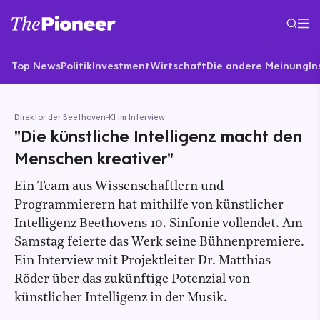
Top News
Politik
Investment
Wirtschaft
Die andere Meinung
In
Direktor der Beethoven-KI im Interview
"Die künstliche Intelligenz macht den
Menschen kreativer"
Ein Team aus Wissenschaftlern und
Programmierern hat mithilfe von künstlicher
Intelligenz Beethovens 10. Sinfonie vollendet. Am
Samstag feierte das Werk seine Bühnenpremiere.
Ein Interview mit Projektleiter Dr. Matthias
Röder über das zukünftige Potenzial von
künstlicher Intelligenz in der Musik.