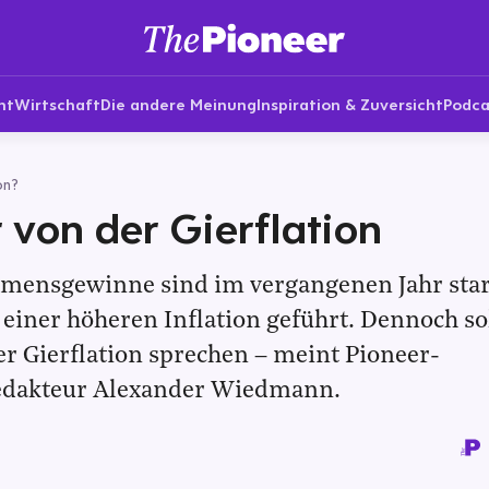
nt
Wirtschaft
Die andere Meinung
Inspiration & Zuversicht
Podca
on?
 von der Gierflation
mensgewinne sind im vergangenen Jahr star
einer höheren Inflation geführt. Dennoch so
er Gierflation sprechen – meint Pioneer-
edakteur Alexander Wiedmann.