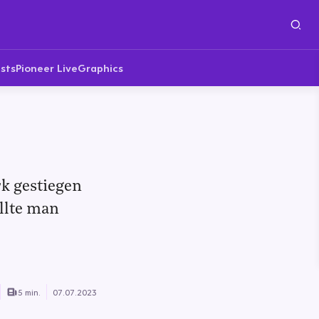
sts
Pioneer Live
Graphics
k gestiegen
llte man
5 min.
07.07.2023