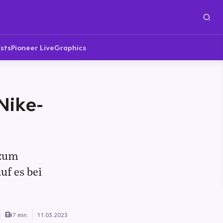
sts
Pioneer Live
Graphics
Nike-
 zum
uf es bei
7 min.
11.03.2023