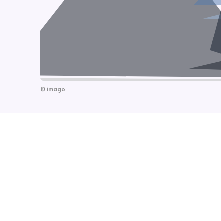
©
imago