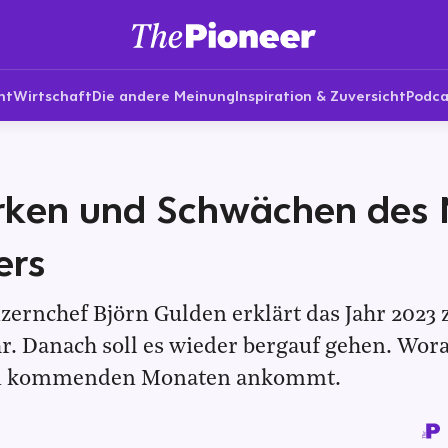
nt
Wirtschaft
Die andere Meinung
Inspiration & Zuversicht
Podca
rken und Schwächen des 
ers
zernchef Björn Gulden erklärt das Jahr 2023
. Danach soll es wieder bergauf gehen. Wora
en kommenden Monaten ankommt.