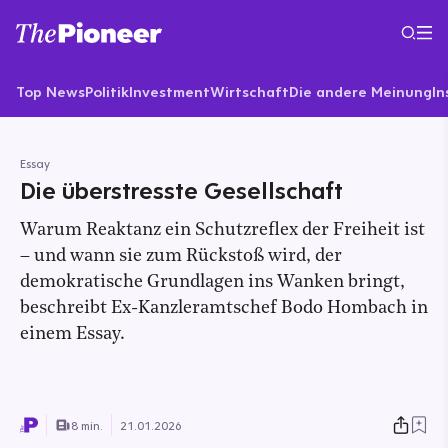
Top News
Politik
Investment
Wirtschaft
Die andere Meinung
In
Essay
Die überstresste Gesellschaft
Warum Reaktanz ein Schutzreflex der Freiheit ist
– und wann sie zum Rückstoß wird, der
demokratische Grundlagen ins Wanken bringt,
beschreibt Ex-Kanzleramtschef Bodo Hombach in
einem Essay.
8 min.
21.01.2026