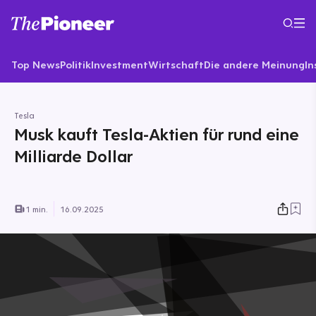
Top News
Politik
Investment
Wirtschaft
Die andere Meinung
In
Tesla
Musk kauft Tesla-Aktien für rund eine
Milliarde Dollar
1 min.
16.09.2025