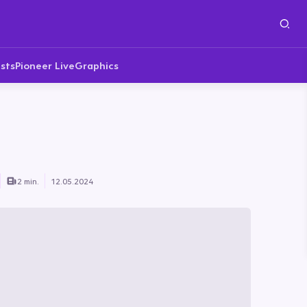
sts
Pioneer Live
Graphics
2 min.
12.05.2024