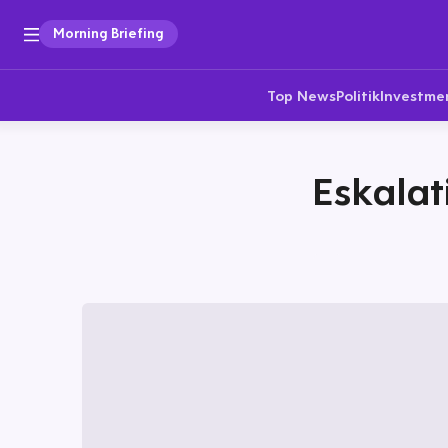
Morning Briefing
Top News
Politik
Investme
Eskalat