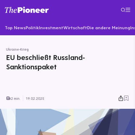
Top News
Politik
Investment
Wirtschaft
Die andere Meinung
In
Ukraine-Krieg
EU beschließt Russland-
Sanktionspaket
2 min.
19.02.2025