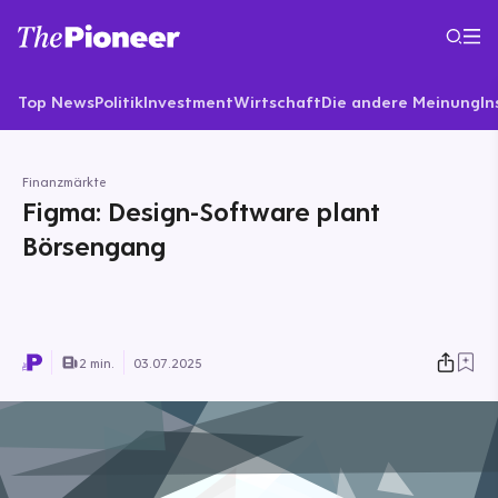
Top News
Politik
Investment
Wirtschaft
Die andere Meinung
In
Finanzmärkte
Figma: Design-Software plant
Börsengang
2 min.
03.07.2025