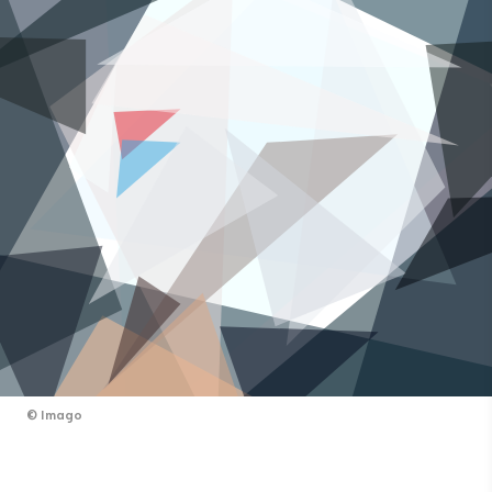
©
Imago