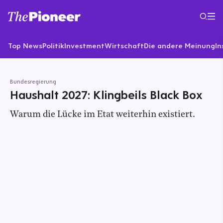
Top News
Politik
Investment
Wirtschaft
Die andere Meinung
In
Bundesregierung
Haushalt 2027: Klingbeils Black Box
Warum die Lücke im Etat weiterhin existiert.