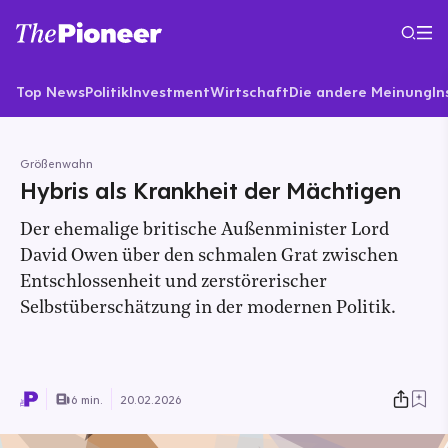
Top News
Politik
Investment
Wirtschaft
Die andere Meinung
In
Größenwahn
Hybris als Krankheit der Mächtigen
Der ehemalige britische Außenminister Lord
David Owen über den schmalen Grat zwischen
Entschlossenheit und zerstörerischer
Selbstüberschätzung in der modernen Politik.
6 min.
20.02.2026