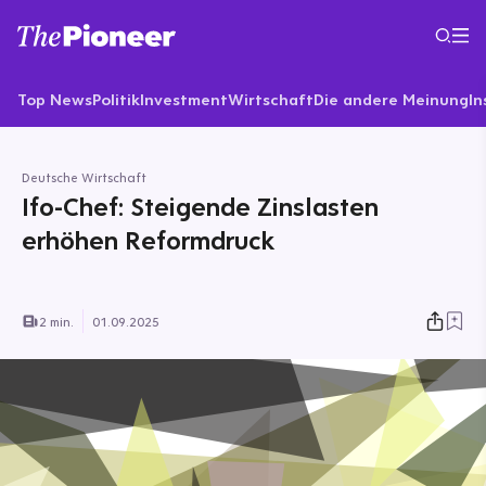
Top News
Politik
Investment
Wirtschaft
Die andere Meinung
In
Deutsche Wirtschaft
Ifo-Chef: Steigende Zinslasten
erhöhen Reformdruck
2 min.
01.09.2025