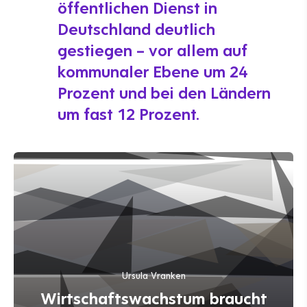
öffentlichen Dienst in
Deutschland deutlich
gestiegen – vor allem auf
kommunaler Ebene um 24
Prozent und bei den Ländern
um fast 12 Prozent.
Ursula Vranken
Wirtschaftswachstum braucht