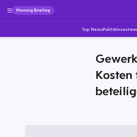
Morning Briefing
Top News
Politik
Investme
Gewerk
Kosten 
beteili