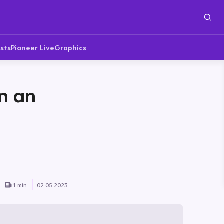
sts
Pioneer Live
Graphics
n an
1 min.
02.05.2023