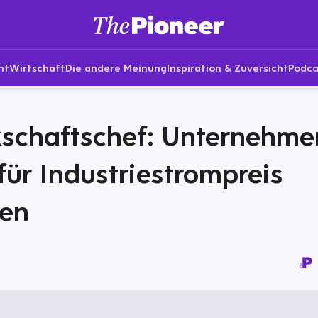
nt
Wirtschaft
Die andere Meinung
Inspiration & Zuversicht
Podca
schaftschef: Unternehme
für Industriestrompreis
gen