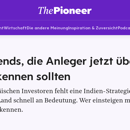
nt
Wirtschaft
Die andere Meinung
Inspiration & Zuversicht
Podca
ends, die Anleger jetzt üb
kennen sollten
ischen Investoren fehlt eine Indien-Strategi
and schnell an Bedeutung. Wer einsteigen mö
 kennen.