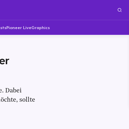
sts
Pioneer Live
Graphics
er
e. Dabei
chte, sollte