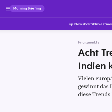
Morning Briefing
Top News
Politik
Investme
Finanzmärkte
Acht Tr
Indien 
Vielen europä
gewinnt das L
diese Trends