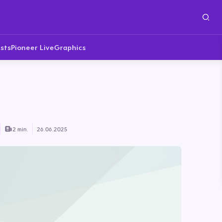
sts
Pioneer Live
Graphics
n
2 min.
26.06.2025