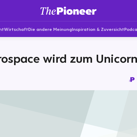
nt
Wirtschaft
Die andere Meinung
Inspiration & Zuversicht
Podca
rospace wird zum Unicor