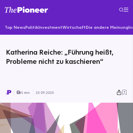
Top News
Politik
Investment
Wirtschaft
Die andere Meinung
In
Katherina Reiche: „Führung heißt,
Probleme nicht zu kaschieren“
5 min.
25.09.2025