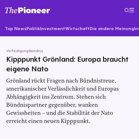
Top News
Politik
Investment
Wirtschaft
Die andere Meinung
In
Verteidigungsbündnis
Kipppunkt Grönland: Europa braucht
eigene Nato
Grönland rückt Fragen nach Bündnistreue,
amerikanischer Verlässlichkeit und Europas
Abhängigkeit ins Zentrum. Stehen sich
Bündnispartner gegenüber, wanken
Gewissheiten – und die Stabilität der Nato
erreicht einen neuen Kipppunkt.