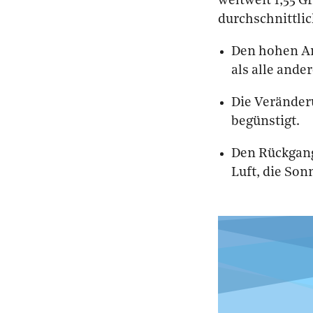
weltweit 1,55 G
durchschnittli
Den hohen An
als alle ande
Die Veränder
begünstigt.
Den Rückgang
Luft, die Son