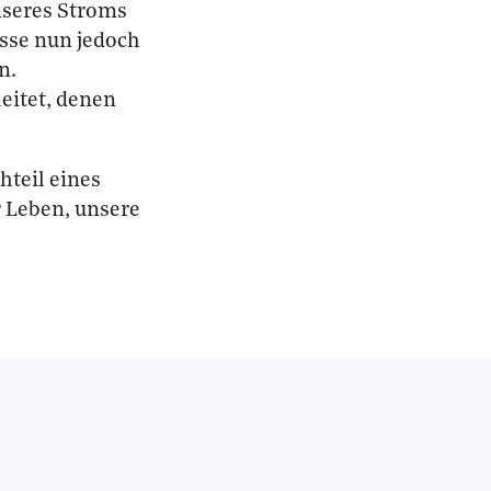
nseres Stroms
sse nun jedoch
n.
leitet, denen
hteil eines
r Leben, unsere