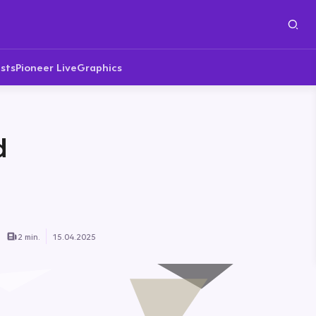
sts
Pioneer Live
Graphics
d
2 min.
15.04.2025