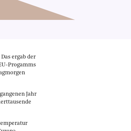
:
Das ergab der
es EU-Progamms
tagmorgen
rgangenen Jahr
erttausende
temperatur