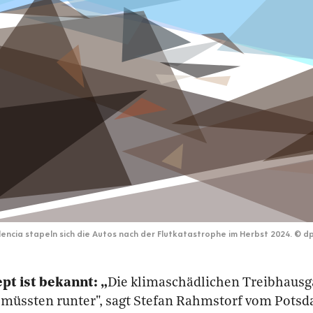
lencia stapeln sich die Autos nach der Flutkatastrophe im Herbst 2024.
©
d
t ist bekannt: „
Die klimaschädlichen Treibhausga
 müssten runter", sagt Stefan Rahmstorf vom Potsda