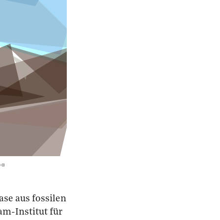
pa
se aus fossilen
m-Institut für