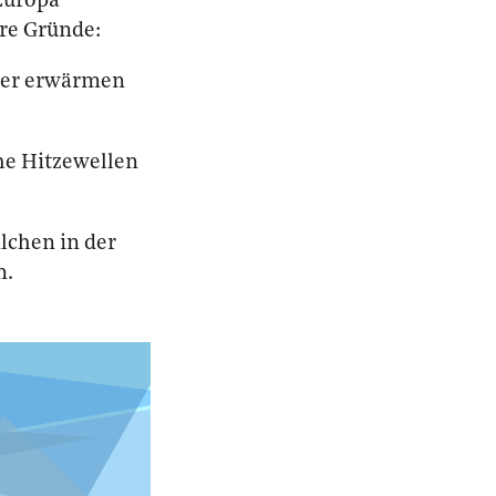
 Europa
re Gründe:
ller erwärmen
he Hitzewellen
lchen in der
n.