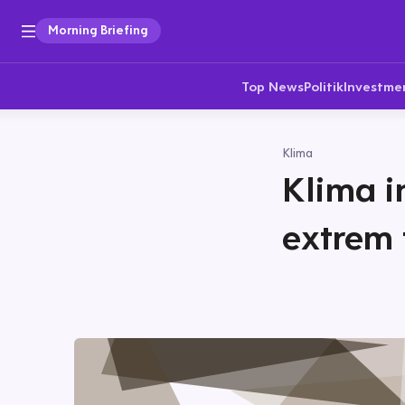
Morning Briefing
Top News
Politik
Investme
Klima
Klima i
extrem 