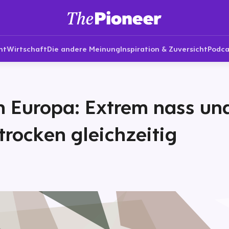
nt
Wirtschaft
Die andere Meinung
Inspiration & Zuversicht
Podca
n Europa: Extrem nass un
trocken gleichzeitig