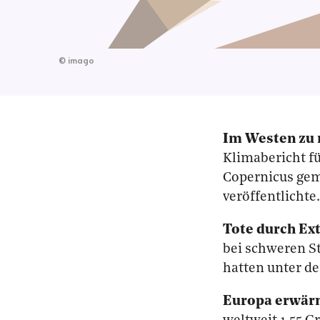
©
imago
Im Westen zu n
Klimabericht f
Copernicus gem
veröffentlichte.
Tote durch Ex
bei schweren 
hatten unter de
Europa erwärm