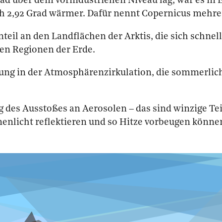
rad über dem vorindustriellen Niveau lag, war es in
ch 2,92 Grad wärmer. Dafür nennt Copernicus mehre
teil an den Landflächen der Arktis, die sich schne
ren Regionen der Erde.
ung in der Atmosphärenzirkulation, die sommerlic
 des Ausstoßes an Aerosolen – das sind winzige Tei
nenlicht reflektieren und so Hitze vorbeugen könne