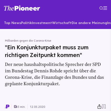
Top News
Politik
Investment
Wirtschaft
Die andere Meinung
In
Milliarden gegen die Corona-Krise
"Ein Konjunkturpaket muss zum
richtigen Zeitpunkt kommen"
Der neue haushaltspolitische Sprecher der SPD
im Bundestag Dennis Rohde spricht über die
Corona-Krise, die Finanzlage des Bundes und das
geplante Konjunkturpaket.
3 min.
12.05.2020