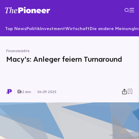
Top News
Politik
Investment
Wirtschaft
Die andere Meinung
In
Finanzmärkte
Macy’s: Anleger feiern Turnaround
2 min.
04.09.2025