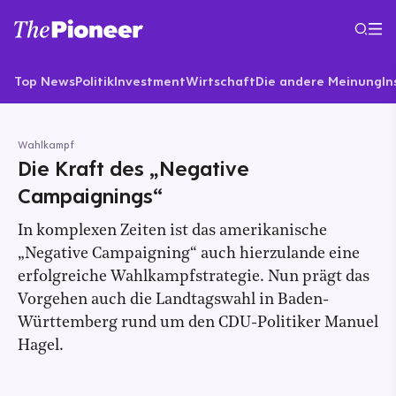
Top News
Politik
Investment
Wirtschaft
Die andere Meinung
In
Wahlkampf
Die Kraft des „Negative
Campaignings“
In komplexen Zeiten ist das amerikanische
„Negative Campaigning“ auch hierzulande eine
erfolgreiche Wahlkampfstrategie. Nun prägt das
Vorgehen auch die Landtagswahl in Baden-
Württemberg rund um den CDU-Politiker Manuel
Hagel.