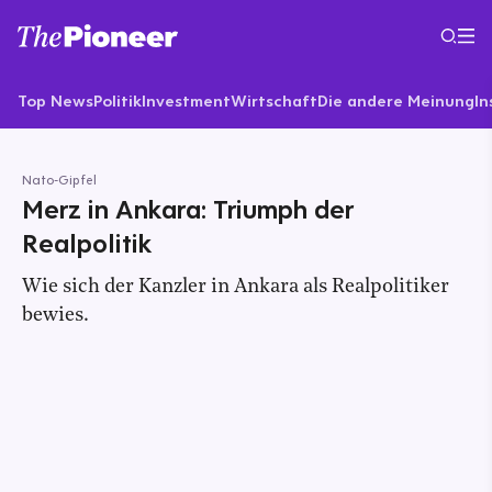
Top News
Politik
Investment
Wirtschaft
Die andere Meinung
In
Nato-Gipfel
Merz in Ankara: Triumph der
Realpolitik
Wie sich der Kanzler in Ankara als Realpolitiker
bewies.