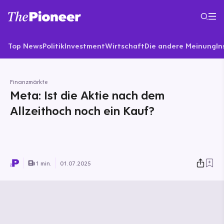
Top News
Politik
Investment
Wirtschaft
Die andere Meinung
In
Finanzmärkte
Meta: Ist die Aktie nach dem
Allzeithoch noch ein Kauf?
1 min.
01.07.2025