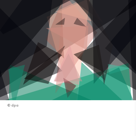
©
dpa