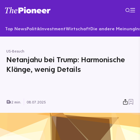
Top News
Politik
Investment
Wirtschaft
Die andere Meinung
In
US-Besuch
Netanjahu bei Trump: Harmonische
Klänge, wenig Details
2 min.
08.07.2025