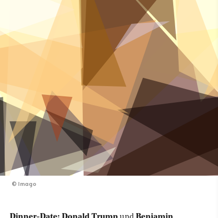
©
Imago
Dinner-Date: Donald Trump
und
Benjamin