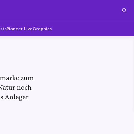
sts
Pioneer Live
Graphics
ortmarke zum
Natur noch
as Anleger