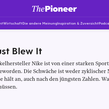
nt
Wirtschaft
Die andere Meinung
Inspiration & Zuversicht
Podca
ust Blew It
kelhersteller Nike ist von einer starken Sp
eworden. Die Schwäche ist weder zyklischer 
Sie hält an, auch nach den jüngsten Zahlen. W
müssen.