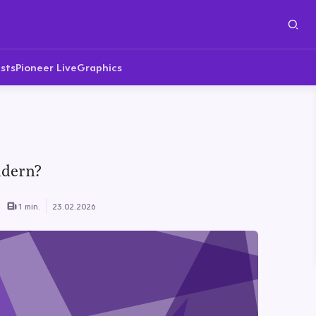
sts
Pioneer Live
Graphics
ndern?
1 min.
23.02.2026