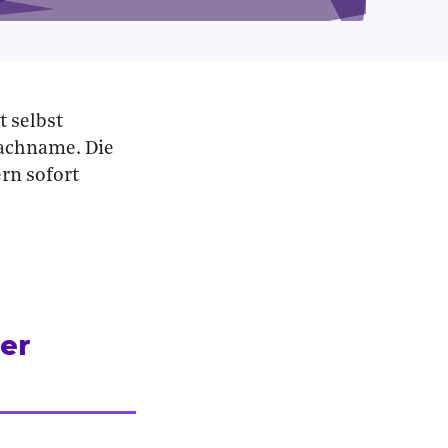
t selbst
Nachname. Die
rn sofort
er