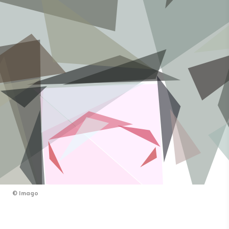
©
Imago