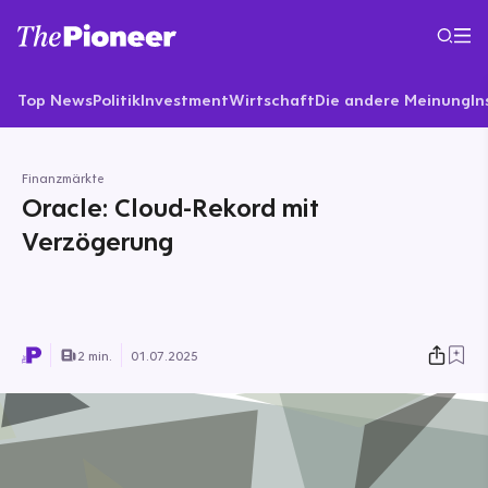
Top News
Politik
Investment
Wirtschaft
Die andere Meinung
In
Finanzmärkte
Oracle: Cloud-Rekord mit
Verzögerung
2 min.
01.07.2025