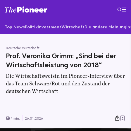
Top News
Politik
Investment
Wirtschaft
Die andere Meinung
In
Deutsche Wirtschaft
Prof. Veronika Grimm: „Sind bei der
Wirtschaftsleistung von 2018“
Die Wirtschaftsweisin im Pioneer-Interview über
das Team Schwarz/Rot und den Zustand der
deutschen Wirtschaft
4 min.
26.01.2026