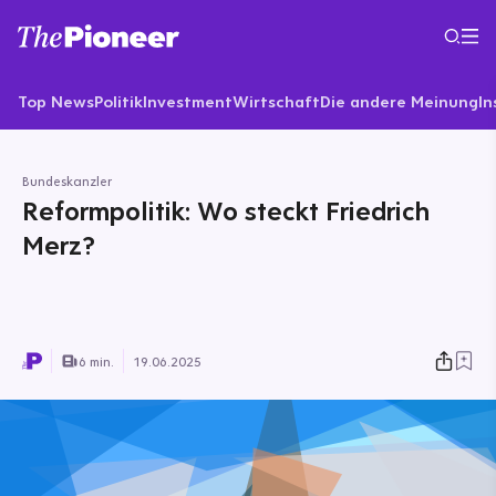
Top News
Politik
Investment
Wirtschaft
Die andere Meinung
In
Bundeskanzler
Reformpolitik: Wo steckt Friedrich
Merz?
6 min.
19.06.2025