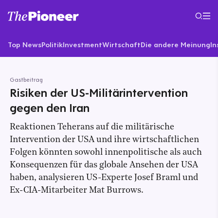
Top News
Politik
Investment
Wirtschaft
Die andere Meinung
In
Gastbeitrag
Risiken der US-Militärintervention
gegen den Iran
Reaktionen Teherans auf die militärische
Intervention der USA und ihre wirtschaftlichen
Folgen könnten sowohl innenpolitische als auch
Konsequenzen für das globale Ansehen der USA
haben, analysieren US-Experte Josef Braml und
Ex-CIA-Mitarbeiter Mat Burrows.