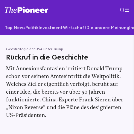
Top News
Politik
Investment
Wirtschaft
Die andere Meinung
In
Geostrategie der USA unter Trump
Rückruf in die Geschichte
Mit Annexionsfantasien irritiert Donald Trump
schon vor seinem Amtseintritt die Weltpolitik.
Welches Ziel er eigentlich verfolgt, beruht auf
einer Idee, die bereits vor über 50 Jahren
funktionierte. China-Experte Frank Sieren über
„Nixon Reverse“ und die Pläne des designierten
US-Präsidenten.