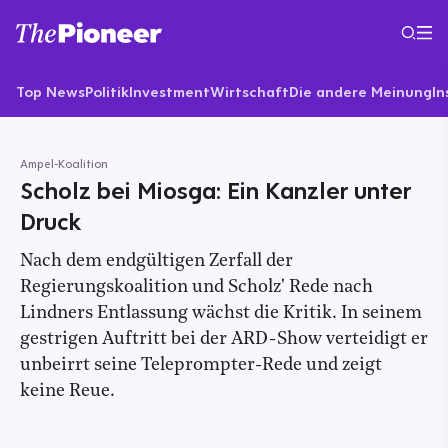
Top News
Politik
Investment
Wirtschaft
Die andere Meinung
In
Ampel-Koalition
Scholz bei Miosga: Ein Kanzler unter
Druck
Nach dem endgültigen Zerfall der
Regierungskoalition und Scholz' Rede nach
Lindners Entlassung wächst die Kritik. In seinem
gestrigen Auftritt bei der ARD-Show verteidigt er
unbeirrt seine Teleprompter-Rede und zeigt
keine Reue.