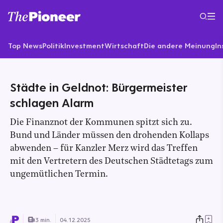
Top News
Politik
Investment
Wirtschaft
Die andere Meinung
In
Städte in Geldnot: Bürgermeister
schlagen Alarm
Die Finanznot der Kommunen spitzt sich zu.
Bund und Länder müssen den drohenden Kollaps
abwenden – für Kanzler Merz wird das Treffen
mit den Vertretern des Deutschen Städtetags zum
ungemütlichen Termin.
3 min.
04.12.2025