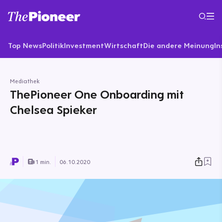
Top News
Politik
Investment
Wirtschaft
Die andere Meinung
In
Mediathek
ThePioneer One Onboarding mit
Chelsea Spieker
1 min.
06.10.2020