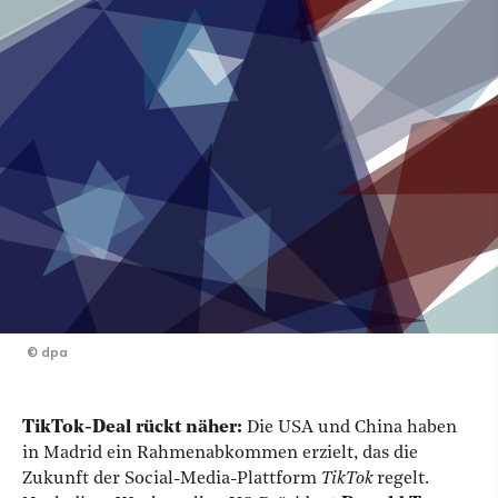
©
dpa
TikTok-Deal rückt näher:
Die USA und China haben
in Madrid ein Rahmenabkommen erzielt, das die
Zukunft der Social-Media-Plattform
TikTok
regelt.