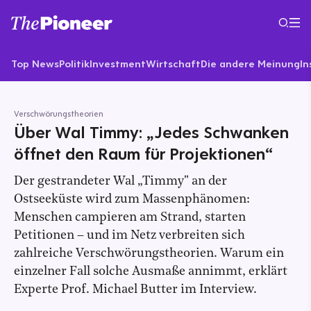
Top News
Politik
Investment
Wirtschaft
Die andere Meinung
In
Verschwörungstheorien
Über Wal Timmy: „Jedes Schwanken
öffnet den Raum für Projektionen“
Der gestrandeter Wal „Timmy" an der
Ostseeküste wird zum Massenphänomen:
Menschen campieren am Strand, starten
Petitionen – und im Netz verbreiten sich
zahlreiche Verschwörungstheorien. Warum ein
einzelner Fall solche Ausmaße annimmt, erklärt
Experte Prof. Michael Butter im Interview.