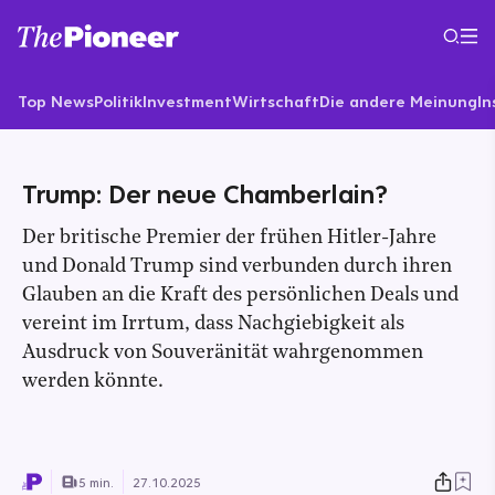
Top News
Politik
Investment
Wirtschaft
Die andere Meinung
In
Trump: Der neue Chamberlain?
Der britische Premier der frühen Hitler-Jahre
und Donald Trump sind verbunden durch ihren
Glauben an die Kraft des persönlichen Deals und
vereint im Irrtum, dass Nachgiebigkeit als
Ausdruck von Souveränität wahrgenommen
werden könnte.
5 min.
27.10.2025