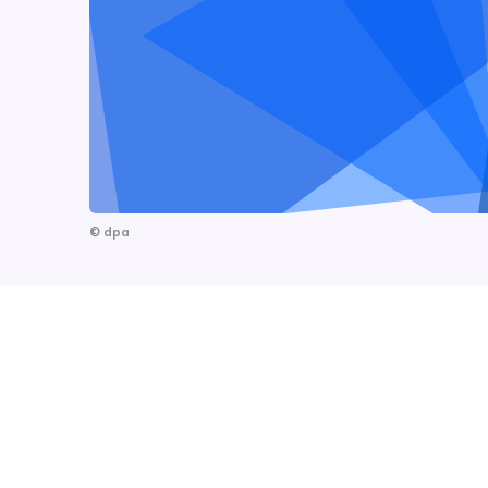
©
dpa