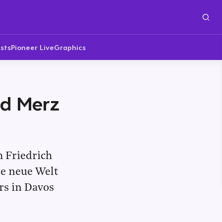
sts
Pioneer Live
Graphics
nd Merz
h Friedrich
ie neue Welt
rs in Davos