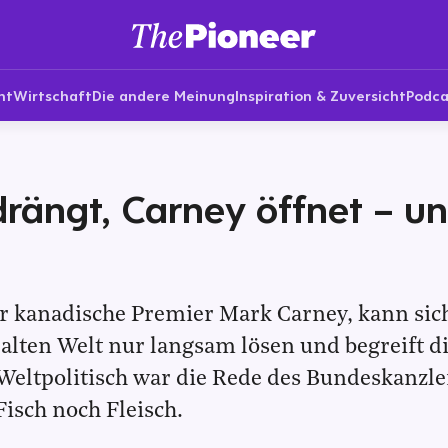
nt
Wirtschaft
Die andere Meinung
Inspiration & Zuversicht
Podca
rängt, Carney öffnet – u
r kanadische Premier Mark Carney, kann sic
alten Welt nur langsam lösen und begreift d
 Weltpolitisch war die Rede des Bundeskanzle
isch noch Fleisch.