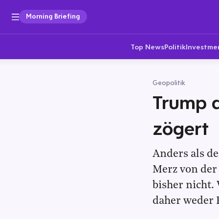
Morning Briefing
Top News
Politik
Investme
Geopolitik
Trump d
zögert
Anders als de
Merz von der 
bisher nicht.
daher weder F