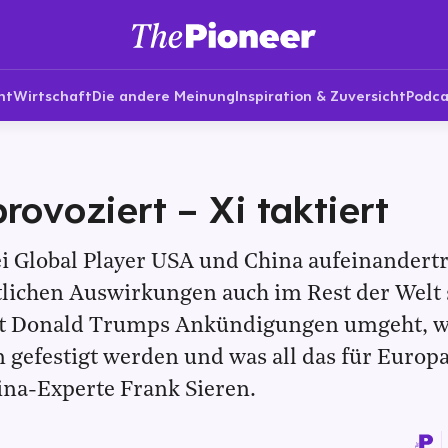
nt
Wirtschaft
Die andere Meinung
Inspiration & Zuversicht
Podca
rovoziert – Xi taktiert
i Global Player USA und China aufeinandertr
tlichen Auswirkungen auch im Rest der Welt
it Donald Trumps Ankündigungen umgeht, w
 gefestigt werden und was all das für Europa
ina-Experte Frank Sieren.