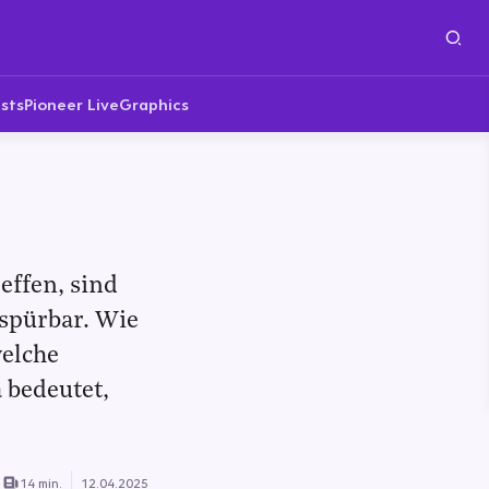
sts
Pioneer Live
Graphics
effen, sind
 spürbar. Wie
elche
 bedeutet,
14 min.
12.04.2025