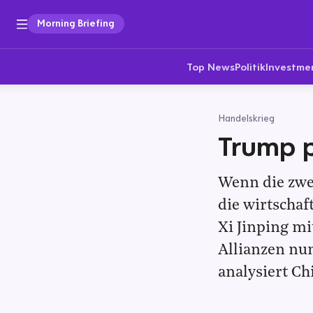
Morning Briefing
Top News
Politik
Investme
Handelskrieg
Trump p
Wenn die zwe
die wirtschaf
Xi Jinping m
Allianzen nun
analysiert Ch