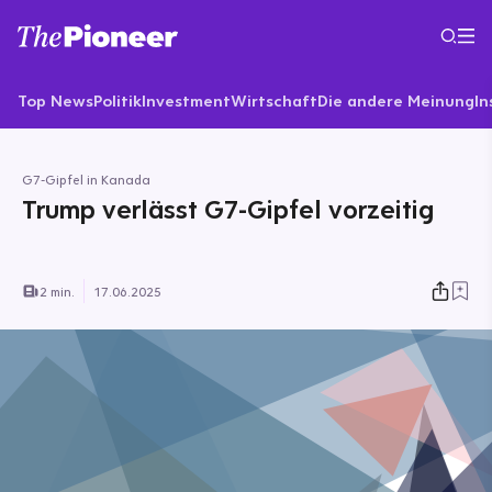
Top News
Politik
Investment
Wirtschaft
Die andere Meinung
In
G7-Gipfel in Kanada
Trump verlässt G7-Gipfel vorzeitig
2 min.
17.06.2025