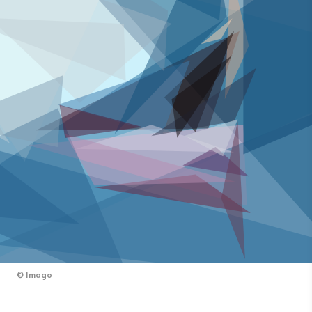
©
Imago