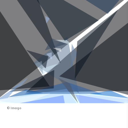
©
Imago