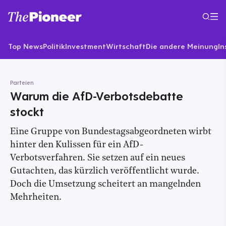
Top News
Politik
Investment
Wirtschaft
Die andere Meinung
In
Parteien
Warum die AfD-Verbotsdebatte
stockt
Eine Gruppe von Bundestagsabgeordneten wirbt
hinter den Kulissen für ein AfD-
Verbotsverfahren. Sie setzen auf ein neues
Gutachten, das kürzlich veröffentlicht wurde.
Doch die Umsetzung scheitert an mangelnden
Mehrheiten.