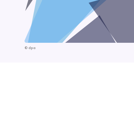
©
dpa