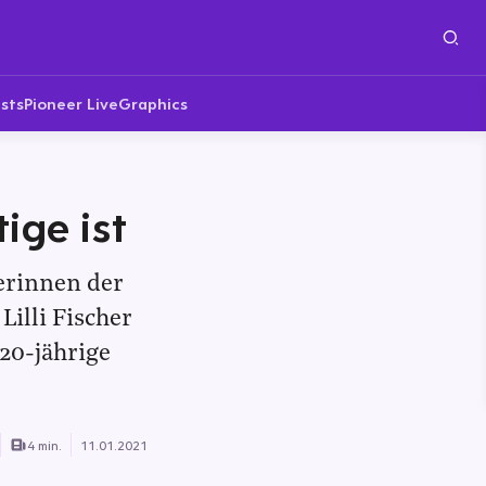
sts
Pioneer Live
Graphics
ige ist
erinnen der
Lilli Fischer
 20-jährige
4 min.
11.01.2021