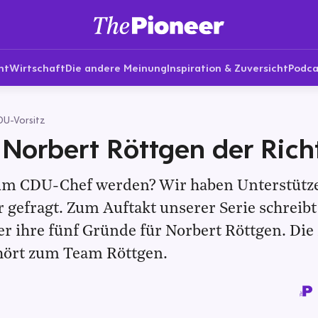
nt
Wirtschaft
Die andere Meinung
Inspiration & Zuversicht
Podca
U-Vorsitz
orbert Röttgen der Richt
um CDU-Chef werden? Wir haben Unterstütz
 gefragt. Zum Auftakt unserer Serie schreibt 
er ihre fünf Gründe für Norbert Röttgen. Die
hört zum Team Röttgen.