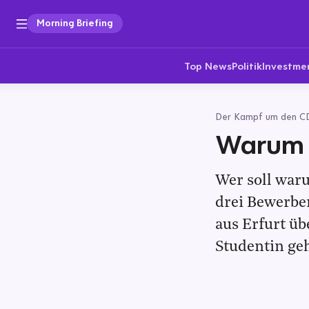
Morning Briefing
Top News
Politik
Investme
Der Kampf um den CD
Warum N
Wer soll war
drei Bewerber
aus Erfurt üb
Studentin ge