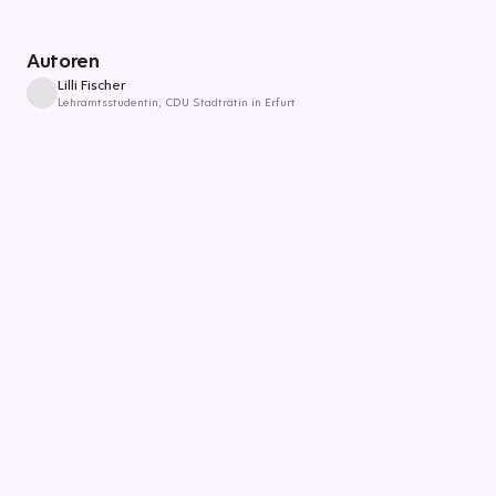
Autoren
Lilli Fischer
Lehramtsstudentin, CDU Stadträtin in Erfurt